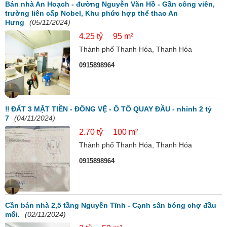
Bán nhà An Hoạch - đường Nguyễn Văn Hồ - Gần công viên,
trường liên cấp Nobel, Khu phức hợp thể thao An
Hưng
(05/11/2024)
4.25 tỷ
95 m²
Thành phố Thanh Hóa, Thanh Hóa
0915898964
‼️ ĐẤT 3 MẶT TIỀN - ĐÔNG VỆ - Ô TÔ QUAY ĐẦU - nhỉnh 2 tỷ
7
(04/11/2024)
2.70 tỷ
100 m²
Thành phố Thanh Hóa, Thanh Hóa
0915898964
Cần bán nhà 2,5 tầng Nguyễn Tĩnh - Cạnh sân bóng chợ đầu
mối.
(02/11/2024)