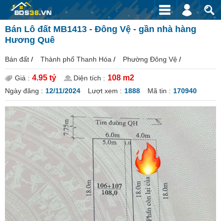
Bán Lô đất MB1413 - Đông Vệ - gần nhà hàng
Hương Quê
Bán đất
/
Thành phố Thanh Hóa
/
Phường Đông Vệ
/
4.95 tỷ
108 m2
Giá :
Diện tích :
Ngày đăng :
12/11/2024
Lượt xem :
1888
Mã tin :
170940