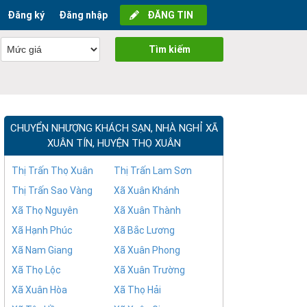
Đăng ký
Đăng nhập
ĐĂNG TIN
Tìm kiếm
CHUYỂN NHƯỢNG KHÁCH SẠN, NHÀ NGHỈ XÃ
XUÂN TÍN, HUYỆN THỌ XUÂN
Thị Trấn Thọ Xuân
Thị Trấn Lam Sơn
Thị Trấn Sao Vàng
Xã Xuân Khánh
Xã Thọ Nguyên
Xã Xuân Thành
Xã Hạnh Phúc
Xã Bắc Lương
Xã Nam Giang
Xã Xuân Phong
Xã Thọ Lộc
Xã Xuân Trường
Xã Xuân Hòa
Xã Thọ Hải