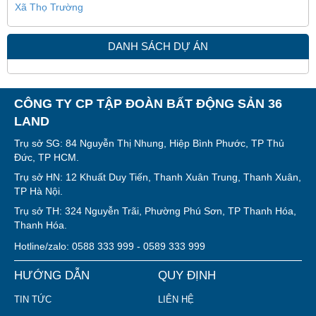
Xã Thọ Trường
DANH SÁCH DỰ ÁN
CÔNG TY CP TẬP ĐOÀN BẤT ĐỘNG SẢN 36
LAND
Trụ sở SG: 84 Nguyễn Thị Nhung, Hiệp Bình Phước, TP Thủ
Đức, TP HCM.
Trụ sở HN: 12 Khuất Duy Tiến, Thanh Xuân Trung, Thanh Xuân,
TP Hà Nội.
Trụ sở TH: 324 Nguyễn Trãi, Phường Phú Sơn, TP Thanh Hóa,
Thanh Hóa.
Hotline/zalo: 0588 333 999 - 0589 333 999
HƯỚNG DẪN
QUY ĐỊNH
TIN TỨC
LIÊN HỆ