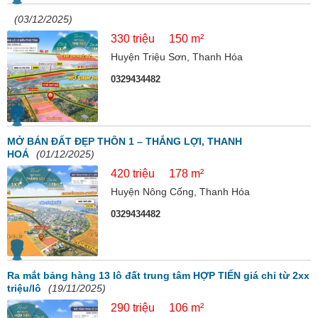
(03/12/2025)
330 triệu
150 m²
Huyện Triệu Sơn, Thanh Hóa
0329434482
MỞ BÁN ĐẤT ĐẸP THÔN 1 – THẮNG LỢI, THANH
HOÁ
(01/12/2025)
420 triệu
178 m²
Huyện Nông Cống, Thanh Hóa
0329434482
Ra mắt bảng hàng 13 lô đất trung tâm HỢP TIẾN giá chỉ từ 2xx
triệu/lô
(19/11/2025)
290 triệu
106 m²