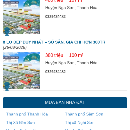
480 triệu
107 m²
Huyện Nga Sơn, Thanh Hóa
0329434482
8 LÔ ĐẸP DUY NHẤT – SỔ SẴN, GIÁ CHỈ HƠN 300TR
(25/09/2025)
380 triệu
100 m²
Huyện Nga Sơn, Thanh Hóa
0329434482
MUA BÁN NHÀ ĐẤT
Thành phố Thanh Hóa
Thành phố Sầm Sơn
Thị Xã Bỉm Sơn
Thị xã Nghi Sơn