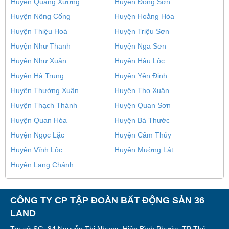
Huyện Quảng Xương
Huyện Đông Sơn
Huyện Nông Cống
Huyện Hoằng Hóa
Huyện Thiệu Hoá
Huyện Triệu Sơn
Huyện Như Thanh
Huyện Nga Sơn
Huyện Như Xuân
Huyện Hậu Lộc
Huyện Hà Trung
Huyện Yên Định
Huyện Thường Xuân
Huyện Thọ Xuân
Huyện Thạch Thành
Huyện Quan Sơn
Huyện Quan Hóa
Huyện Bá Thước
Huyện Ngọc Lặc
Huyện Cẩm Thủy
Huyện Vĩnh Lộc
Huyện Mường Lát
Huyện Lang Chánh
CÔNG TY CP TẬP ĐOÀN BẤT ĐỘNG SẢN 36
LAND
Trụ sở SG: 84 Nguyễn Thị Nhung, Hiệp Bình Phước, TP Thủ