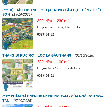
CƠ HỘI ĐẦU TƯ SINH LỜI TẠI TRUNG TÂM HỢP TIẾN - TRIỆU
SƠN
(15/10/2025)
300 triệu
230 m²
Huyện Triệu Sơn, Thanh Hóa
0329434482
THÁNG 10 RỰC RỠ – LỘC LÁ ĐẦU THÁNG
(01/10/2025)
380 triệu
100 m²
Huyện Nga Sơn, Thanh Hóa
0329434482
CỰC PHẨM ĐẤT NỀN NGAY TRUNG TÂM - CỦA NGÕ KCN NGA
TÂN
(27/09/2025)