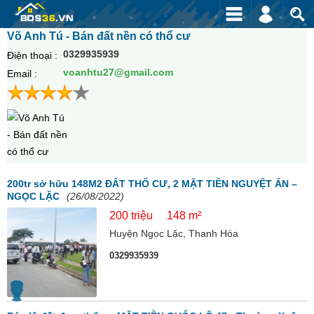
Võ Anh Tú - Bán đất nền có thổ cư
0329935939
Điện thoại :
voanhtu27@gmail.com
Email :
200tr sở hữu 148M2 ĐẤT THỔ CƯ, 2 MẶT TIỀN NGUYỆT ẤN –
NGỌC LẶC
(26/08/2022)
200 triệu
148 m²
Huyện Ngọc Lặc, Thanh Hóa
0329935939