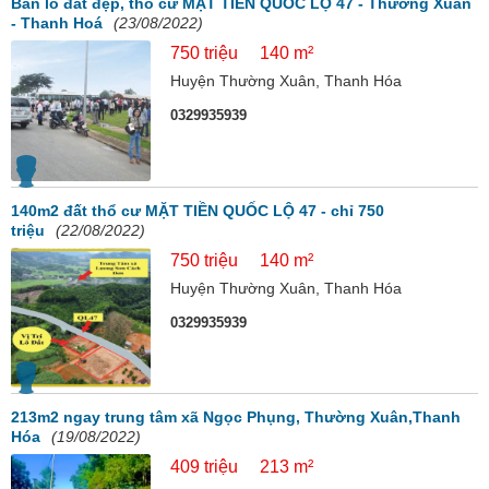
Bán lô đất đẹp, thổ cư MẶT TIỀN QUỐC LỘ 47 - Thường Xuân
- Thanh Hoá
(23/08/2022)
750 triệu
140 m²
Huyện Thường Xuân, Thanh Hóa
0329935939
140m2 đất thổ cư MẶT TIỀN QUỐC LỘ 47 - chỉ 750
triệu
(22/08/2022)
750 triệu
140 m²
Huyện Thường Xuân, Thanh Hóa
0329935939
213m2 ngay trung tâm xã Ngọc Phụng, Thường Xuân,Thanh
Hóa
(19/08/2022)
409 triệu
213 m²