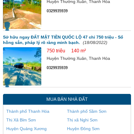
Huyện Thường Xuân, Thanh Hóa
0329935939
Sở hữu ngay ĐẤT MẶT TIỀN QUỐC LỘ 47 chỉ 750 triệu - Sổ
hồng sẳn, pháp lý rõ ràng minh bạch.
(18/08/2022)
750 triệu
140 m²
Huyện Thường Xuân, Thanh Hóa
0329935939
MUA BÁN NHÀ ĐẤT
Thành phố Thanh Hóa
Thành phố Sầm Sơn
Thị Xã Bỉm Sơn
Thị xã Nghi Sơn
Huyện Quảng Xương
Huyện Đông Sơn