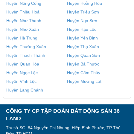
Huyện Nông Cống
Huyện Hoằng Hóa
Huyện Thiệu Hoá
Huyện Triệu Sơn
Huyện Như Thanh
Huyện Nga Sơn
Huyện Như Xuân
Huyện Hậu Lộc
Huyện Hà Trung
Huyện Yên Định
Huyện Thường Xuân
Huyện Thọ Xuân
Huyện Thạch Thành
Huyện Quan Sơn
Huyện Quan Hóa
Huyện Bá Thước
Huyện Ngọc Lặc
Huyện Cẩm Thủy
Huyện Vĩnh Lộc
Huyện Mường Lát
Huyện Lang Chánh
CÔNG TY CP TẬP ĐOÀN BẤT ĐỘNG SẢN 36
LAND
Trụ sở SG: 84 Nguyễn Thị Nhung, Hiệp Bình Phước, TP Thủ
Đức, TP HCM.