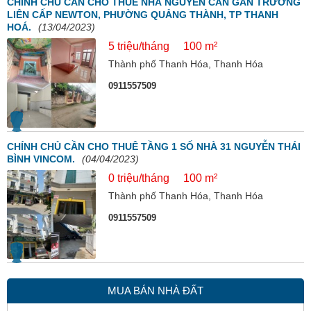
CHÍNH CHỦ CẦN CHO THUÊ NHÀ NGUYÊN CĂN GẦN TRƯỜNG
LIÊN CẤP NEWTON, PHƯỜNG QUẢNG THÀNH, TP THANH
HOÁ.
(13/04/2023)
5 triệu/tháng
100 m²
Thành phố Thanh Hóa, Thanh Hóa
0911557509
CHÍNH CHỦ CẦN CHO THUÊ TẦNG 1 SỐ NHÀ 31 NGUYỄN THÁI
BÌNH VINCOM.
(04/04/2023)
0 triệu/tháng
100 m²
Thành phố Thanh Hóa, Thanh Hóa
0911557509
MUA BÁN NHÀ ĐẤT