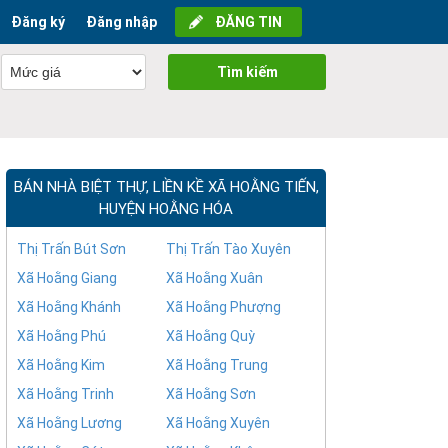
Đăng ký
Đăng nhập
ĐĂNG TIN
Tìm kiếm
BÁN NHÀ BIỆT THỰ, LIỀN KỀ XÃ HOẰNG TIẾN,
HUYỆN HOẰNG HÓA
Thị Trấn Bút Sơn
Thị Trấn Tào Xuyên
Xã Hoằng Giang
Xã Hoằng Xuân
Xã Hoằng Khánh
Xã Hoằng Phượng
Xã Hoằng Phú
Xã Hoằng Quỳ
Xã Hoằng Kim
Xã Hoằng Trung
Xã Hoằng Trinh
Xã Hoằng Sơn
Xã Hoằng Lương
Xã Hoằng Xuyên