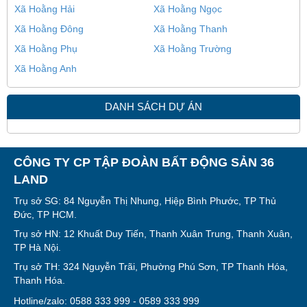
Xã Hoằng Hải
Xã Hoằng Ngọc
Xã Hoằng Đông
Xã Hoằng Thanh
Xã Hoằng Phụ
Xã Hoằng Trường
Xã Hoằng Anh
DANH SÁCH DỰ ÁN
CÔNG TY CP TẬP ĐOÀN BẤT ĐỘNG SẢN 36
LAND
Trụ sở SG: 84 Nguyễn Thị Nhung, Hiệp Bình Phước, TP Thủ
Đức, TP HCM.
Trụ sở HN: 12 Khuất Duy Tiến, Thanh Xuân Trung, Thanh Xuân,
TP Hà Nội.
Trụ sở TH: 324 Nguyễn Trãi, Phường Phú Sơn, TP Thanh Hóa,
Thanh Hóa.
Hotline/zalo: 0588 333 999 - 0589 333 999