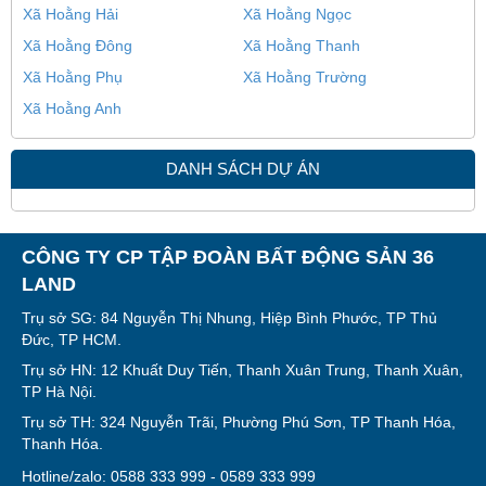
Xã Hoằng Hải
Xã Hoằng Ngọc
Xã Hoằng Đông
Xã Hoằng Thanh
Xã Hoằng Phụ
Xã Hoằng Trường
Xã Hoằng Anh
DANH SÁCH DỰ ÁN
CÔNG TY CP TẬP ĐOÀN BẤT ĐỘNG SẢN 36
LAND
Trụ sở SG: 84 Nguyễn Thị Nhung, Hiệp Bình Phước, TP Thủ
Đức, TP HCM.
Trụ sở HN: 12 Khuất Duy Tiến, Thanh Xuân Trung, Thanh Xuân,
TP Hà Nội.
Trụ sở TH: 324 Nguyễn Trãi, Phường Phú Sơn, TP Thanh Hóa,
Thanh Hóa.
Hotline/zalo: 0588 333 999 - 0589 333 999