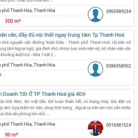
nh phố - Diện tích thuê linh ...
 phố Thanh Hóa, Thanh Hóa
0965989234
300 m²
ên căn, đầy đủ nội thất ngay trung tâm Tp Thanh Hoá
ê nhà nguyên căn đường Xuân Diệu - Thành phố Thanh Hoá. Ưu tiên sử
ung tâm Ngoại ngữ, gia đình nhỏ, nhóm bạn sinh viên nữ, nữ nhân viên văn
khoảng 4x20 m2 - Nhà 1 trệt 2 ...
 phố Thanh Hóa, Thanh Hóa
0386958952
²
h Doanh Tốt Ở TP Thanh Hoá giá 40tr
ện tích 90m, 5m mặt tiền. Đã hoàn thiện hết, có thang máy. Giá 40tr có
p làm Spa thẩm mĩ viện, shop thời trang... Ngoài ra bên em còn sẵn nhiều
à nhà văn phòng lớn nhỏ, ...
 phố Thanh Hóa, Thanh Hóa
0916981524
90 m²