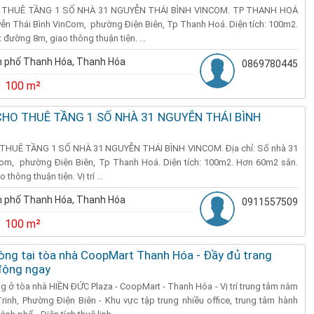
THUÊ TẦNG 1 SỐ NHÀ 31 NGUYỄN THÁI BÌNH VINCOM. TP THANH HOÁ
yễn Thái Bình VinCom, phường Điện Biên, Tp Thanh Hoá. Diện tích: 100m2.
đường 8m, giao thông thuận tiện. ...
 phố Thanh Hóa, Thanh Hóa
0869780445
100 m²
CHO THUÊ TẦNG 1 SỐ NHÀ 31 NGUYỄN THÁI BÌNH
UÊ TẦNG 1 SỐ NHÀ 31 NGUYỄN THÁI BÌNH VINCOM. Địa chỉ: Số nhà 31
om, phường Điện Biên, Tp Thanh Hoá. Diện tích: 100m2. Hơn 60m2 sân.
hông thuận tiện. Vị trí ...
 phố Thanh Hóa, Thanh Hóa
0911557509
100 m²
ng tại tòa nhà CoopMart Thanh Hóa - Đầy đủ trang
 động ngay
 ở tòa nhà HIỀN ĐỨC Plaza - CoopMart - Thanh Hóa - Vị trí trung tâm nằm
inh, Phường Điện Biên - Khu vực tập trung nhiều office, trung tâm hành