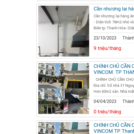
Cần nhượng lại hà
Cần nhượng lại hàng ă
- Diện tích 78m2 nhé v
Biên tp Thanh Hóa- Diện 
23/10/2023
Thành
9 triệu/tháng
CHÍNH CHỦ CẦN 
VINCOM. TP THA
CHÍNH CHỦ CẦN CHO 
Địa chỉ: Số nhà 31 Ngu
Hơn 60m2 sân. Nhà mặt 
04/04/2023
Thành
0 triệu/tháng
CHÍNH CHỦ CẦN 
VINCOM.TP Than