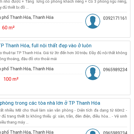
nh nhỏ được + Tầng lửng có phòng khách riêng + Có 3 phòng ngủ riêng,
đủ thiết bị đồ ...
 phố Thanh Hóa, Thanh Hóa
0392171161
60 m²
P Thanh Hóa, full nội thất đẹp vào ở luôn
thuê tại TP Thanh Hóa. Giá từ 3tr đến hơn 30 triệu. Đầy đủ nội thất không
hông thoáng, đậu đỗ oto thoải mái
 phố Thanh Hóa, Thanh Hóa
0965989234
100 m²
 phòng trong các tòa nhà lớn ở TP Thanh Hóa
rất nhiều MB cho thuê làm sàn văn phòng - Diện tích đa dạng từ 60m2 -
ủ trang thiết bị không thiếu gì: sàn, trần, đèn điện, điều hòa... - Vệ sinh
iều thang máy ...
 phố Thanh Hóa, Thanh Hóa
0965989234