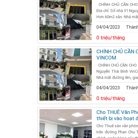
CHÍNH CHỦ CẦN CHO 
Địa chỉ: Số nhà 31 Ngu
Hơn 60m2 sân. Nhà mặt 
04/04/2023
Thành
0 triệu/tháng
CHÍNH CHỦ CẦN 
VINCOM.
CHÍNH CHỦ CẦN CHO TH
Nguyễn Thái Bình VinC
Nhà mặt đường 8m, giao t
04/04/2023
Thành
0 triệu/tháng
Cho THUÊ Văn Phò
thiết bị vào hoạt
Cho Thuê sàn văn phòng
trên đường Phan Chu Tr