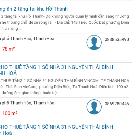
ng ăn 2 tầng tại khu Hồ Thành
n 2 tầng tại khu Hồ Thành- Do không người quản lý mình cần sang nhượng
ỉa hè thoáng chỗ để xe rộng rãi - Địa chỉ: 148 Triệu Quốc Đạt phường Điện
tích rộng ...
 phố Thanh Hóa, Thanh Hóa
0838535990
78 m²
CHO THUÊ TẦNG 1 SỐ NHÀ 31 NGUYỄN THÁI BÌNH
NH HOÁ
THUÊ TẦNG 1 SỐ NHÀ 31 NGUYỄN THÁI BÌNH VINCOM. TP THANH HOÁ
yễn Thái Bình VinCom, phường Điện Biên, Tp Thanh Hoá. Diện tích: 100m2.
đường 8m, giao thông thuận tiện. ...
 phố Thanh Hóa, Thanh Hóa
0869780445
100 m²
CHO THUÊ TẦNG 1 SỐ NHÀ 31 NGUYỄN THÁI BÌNH
h Hoá