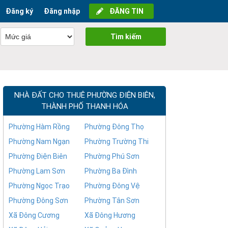
Đăng ký
Đăng nhập
ĐĂNG TIN
Tìm kiếm
NHÀ ĐẤT CHO THUÊ PHƯỜNG ĐIỆN BIÊN,
THÀNH PHỐ THANH HÓA
Phường Hàm Rồng
Phường Đông Thọ
Phường Nam Ngạn
Phường Trường Thi
Phường Điện Biên
Phường Phú Sơn
Phường Lam Sơn
Phường Ba Đình
Phường Ngọc Trạo
Phường Đông Vệ
Phường Đông Sơn
Phường Tân Sơn
Xã Đông Cương
Xã Đông Hương