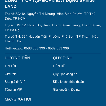
CÔNG TY CP TẬP ĐOÀN BẤT ĐỘNG SẢN 36
LAND
Trụ sở SG: 84 Nguyễn Thị Nhung, Hiệp Bình Phước, TP Thủ
Đức, TP HCM.
Trụ sở HN: 12 Khuất Duy Tiến, Thanh Xuân Trung, Thanh Xuân,
TP Hà Nội.
Trụ sở TH: 324 Nguyễn Trãi, Phường Phú Sơn, TP Thanh Hóa,
Thanh Hóa.
Hotline/zalo: 0588 333 999 - 0589 333 999
HƯỚNG DẪN
QUY ĐỊNH
TIN TỨC
LIÊN HỆ
Giới thiệu
Quy định đăng tin
Báo giá tin VIP
Điều khoản thỏa thuận
Tặng tin VIP
Giải quyết khiếu nại
MẠNG XÃ HỘI