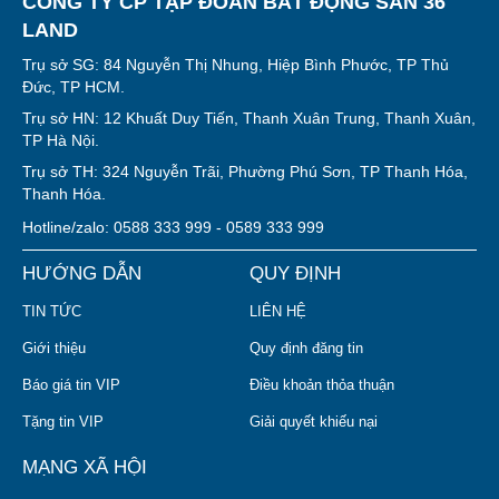
CÔNG TY CP TẬP ĐOÀN BẤT ĐỘNG SẢN 36
LAND
Trụ sở SG: 84 Nguyễn Thị Nhung, Hiệp Bình Phước, TP Thủ
Đức, TP HCM.
Trụ sở HN: 12 Khuất Duy Tiến, Thanh Xuân Trung, Thanh Xuân,
TP Hà Nội.
Trụ sở TH: 324 Nguyễn Trãi, Phường Phú Sơn, TP Thanh Hóa,
Thanh Hóa.
Hotline/zalo: 0588 333 999 - 0589 333 999
HƯỚNG DẪN
QUY ĐỊNH
TIN TỨC
LIÊN HỆ
Giới thiệu
Quy định đăng tin
Báo giá tin VIP
Điều khoản thỏa thuận
Tặng tin VIP
Giải quyết khiếu nại
MẠNG XÃ HỘI