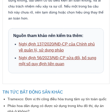
dụng không, địa điểm có đủ điều kiện an toàn không, và ai
chịu trách nhiệm nếu xảy ra sự cố. Nếu một trong ba câu
hỏi này chưa rõ, nên tạm dừng hoặc chọn hiệu ứng thay thế
an toàn hơn.
Nguồn tham khảo nên kiểm tra thêm:
Nghị định 137/2020/NĐ-CP của Chính phủ
về quản lý, sử dụng pháo
Nghị định 56/2023/NĐ-CP sửa đổi, bổ sung
một số quy định liên quan
TIN TỨC BẤT ĐỘNG SẢN KHÁC
Tramexco: Đơn vị thi công điều hòa trung tâm uy tín toàn quốc
Pháo hoa dân dụng có được sử dụng trong khu đô thị, dự án
nhà ở không?