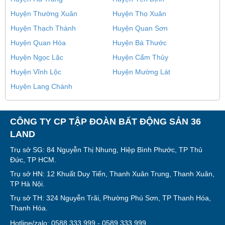
Huyện Thường Xuân
Huyện Thọ Xuân
Huyện Thạch Thành
Huyện Quan Sơn
Huyện Quan Hóa
Huyện Bá Thước
Huyện Ngọc Lặc
Huyện Cẩm Thủy
Huyện Vĩnh Lộc
Huyện Mường Lát
Huyện Lang Chánh
CÔNG TY CP TẬP ĐOÀN BẤT ĐỘNG SẢN 36
LAND
Trụ sở SG: 84 Nguyễn Thị Nhung, Hiệp Bình Phước, TP Thủ
Đức, TP HCM.
Trụ sở HN: 12 Khuất Duy Tiến, Thanh Xuân Trung, Thanh Xuân,
TP Hà Nội.
Trụ sở TH: 324 Nguyễn Trãi, Phường Phú Sơn, TP Thanh Hóa,
Thanh Hóa.
Hotline/zalo: 0588 333 999 - 0589 333 999