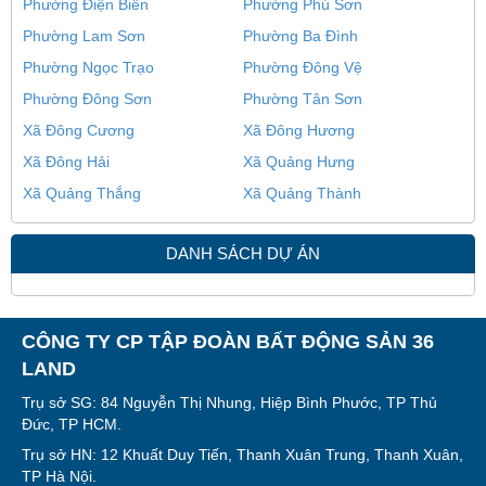
Phường Điện Biên
Phường Phú Sơn
Phường Lam Sơn
Phường Ba Đình
Phường Ngọc Trạo
Phường Đông Vệ
Phường Đông Sơn
Phường Tân Sơn
Xã Đông Cương
Xã Đông Hương
Xã Đông Hải
Xã Quảng Hưng
Xã Quảng Thắng
Xã Quảng Thành
DANH SÁCH DỰ ÁN
CÔNG TY CP TẬP ĐOÀN BẤT ĐỘNG SẢN 36
LAND
Trụ sở SG: 84 Nguyễn Thị Nhung, Hiệp Bình Phước, TP Thủ
Đức, TP HCM.
Trụ sở HN: 12 Khuất Duy Tiến, Thanh Xuân Trung, Thanh Xuân,
TP Hà Nội.