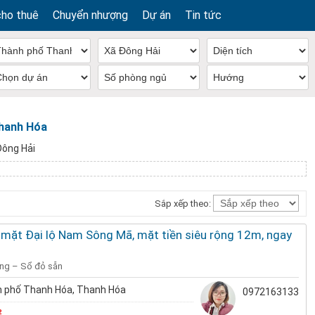
cho thuê
Chuyển nhượng
Dự án
Tin tức
Thanh Hóa
Đông Hải
Sắp xếp theo:
 mặt Đại lộ Nam Sông Mã, mặt tiền siêu rộng 12m, ngay
ầng – Sổ đỏ sẵn
 phố Thanh Hóa, Thanh Hóa
0972163133
²