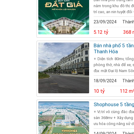
nằm trong khu đô thị đ
trí cao, an nin tuyệt đối
23/09/2024
Thành
5.12 tỷ
368 
Bán nhà phố 5 tầ
Thanh Hóa
+ Diện tích 80mv, tổn
phòng thờ, nhà để xe, 
địa: mặt Đại lộ Nam Sông
18/09/2024
Thành
10 tỷ
112 m
Shophouse 5 tầng
+ Vị trí vô cùng đắc đ
sàn 368mv + Xây dụng 5
ưu hóa công năng sử dụ
14/09/2024
Thành