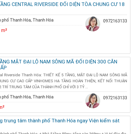
TẦNG CENTRAL RIVERSIDE ĐỐI DIỆN TÒA CHUNG CƯ 18
 phố Thanh Hóa, Thanh Hóa
0972163133
 m²
TẦNG MẶT ĐẠI LỘ NAM SÔNG MÃ ĐỐI DIỆN 300 CĂN
CẤP
ral Riverside Thanh Hóa: THIẾT KẾ 5 TẦNG, MẶT ĐẠI LỘ NAM SÔNG MÃ
CHUNG CƯ CAO CẤP VINHOMES HẠ TẦNG HOÀN THIỆN, KẾT NỐI THUẬN
Ị TRÍ TRUNG TÂM CỦA THÀNH PHỐ CHỈ VỚI 3 TỶ ...
 phố Thanh Hóa, Thanh Hóa
0972163133
m²
ng trung tâm thành phố Thanh Hóa ngay Viện kiểm sát
thành phố Thanh Hóa: + Nhà 5 tầng 85mv, tổng sàn 368mv + Vị trí đắc địa,