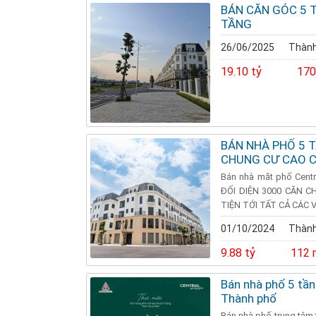
BÁN CĂN GÓC 5 
TẦNG
26/06/2025
Thành
19.10 tỷ
170
BÁN NHÀ PHỐ 5 
CHUNG CƯ CAO 
Bán nhà măt phố Cent
ĐỐI DIỆN 3000 CĂN 
TIỆN TỚI TẤT CẢ CÁC V
01/10/2024
Thành
9.88 tỷ
112 
Bán nhà phố 5 tầ
Thành phố
Bán nhà phố trung tâm 