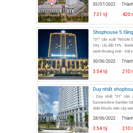
05/07/2022
Thành
7.31 tỷ
420 
Shophouse 5 tầng
"01" căn suất "NGOẠI
City - Ưu đãi 13% - Ban
xanh thoáng mát - Sát t
30/06/2022
Thành
3.54 tỷ
210 
Duy nhất shophous
- Duy nhất "01" căn
Eurowindow Garden City
diện khuôn viên cây xan
28/06/2022
Thành
3.54 tỷ
210 