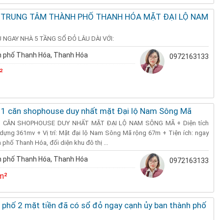
 TRUNG TÂM THÀNH PHỐ THANH HÓA MẶT ĐẠI LỘ NAM
U NGAY NHÀ 5 TẦNG SỔ ĐỎ LÂU DÀI VỚI:
 phố Thanh Hóa, Thanh Hóa
0972163133
²
 1 căn shophouse duy nhất mặt Đại lộ Nam Sông Mã
 CĂN SHOPHOUSE DUY NHẤT MẶT ĐẠI LỘ NAM SÔNG MÃ + Diện tích
 dựng 361mv + Vị trí: Mặt đại lộ Nam Sông Mã rộng 67m + Tiện ích: ngay
phố Thanh Hóa, đối diện khu đô thị ...
 phố Thanh Hóa, Thanh Hóa
0972163133
m²
 phố 2 mặt tiền đã có sổ đỏ ngay cạnh ủy ban thành phố