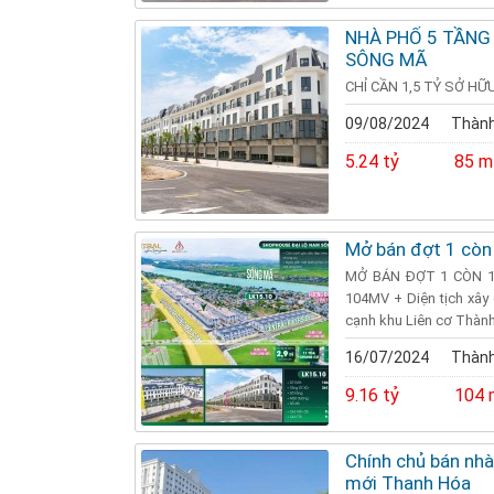
NHÀ PHỐ 5 TẦNG
SÔNG MÃ
CHỈ CẦN 1,5 TỶ SỞ HỮ
09/08/2024
Thành
5.24 tỷ
85 m
Mở bán đợt 1 còn
MỞ BÁN ĐỢT 1 CÒN 1
104MV + Diện tịch xây
cạnh khu Liên cơ Thành 
16/07/2024
Thành
9.16 tỷ
104 
Chính chủ bán nhà
mới Thanh Hóa