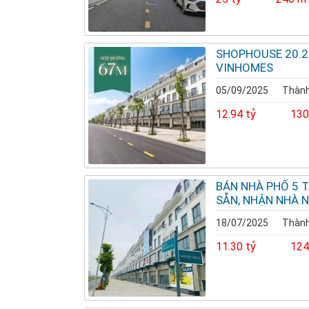
SHOPHOUSE 20.2
VINHOMES
05/09/2025
Thành
12.94 tỷ
130
BÁN NHÀ PHỐ 5 
SẴN, NHẬN NHÀ 
18/07/2025
Thành
11.30 tỷ
124