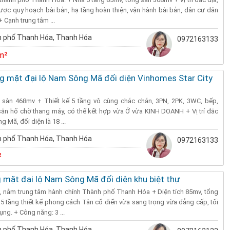
ược quy hoạch bài bản, hạ tầng hoàn thiện, vận hành bài bản, dân cư dân
 + Cạnh trung tâm ...
 phố Thanh Hóa, Thanh Hóa
0972163133
m²
ng mặt đại lộ Nam Sông Mã đối diện Vinhomes Star City
g sàn 468mv + Thiết kế 5 tầng vô cùng chắc chắn, 3PN, 2PK, 3WC, bếp,
sẵn hố chờ thang máy, có thể kết hợp vừa Ở vừa KINH DOANH + Vị trí đắc
 Mã, đối diện là 18 ...
 phố Thanh Hóa, Thanh Hóa
0972163133
²
 mặt đại lộ Nam Sông Mã đối diện khu biệt thự
ịa, nằm trung tâm hành chính Thành phố Thanh Hóa + Diện tích 85mv, tổng
 tầng thiết kế phong cách Tân cổ điển vừa sang trọng vừa đẳng cấp, tối
ng. + Công năng: 3 ...
 phố Thanh Hóa, Thanh Hóa