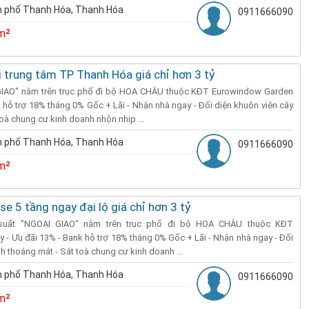
 phố Thanh Hóa, Thanh Hóa
0911666090
m²
 trung tâm TP Thanh Hóa giá chỉ hơn 3 tỷ
 GIAO" nằm trên trục phố đi bộ HOA CHÂU thuộc KĐT Eurowindow Garden
k hỗ trợ 18% tháng 0% Gốc + Lãi - Nhận nhà ngay - Đối diện khuôn viên cây
oà chung cư kinh doanh nhộn nhịp ...
 phố Thanh Hóa, Thanh Hóa
0911666090
m²
e 5 tầng ngay đại lộ giá chỉ hơn 3 tỷ
 suất "NGOẠI GIAO" nằm trên trục phố đi bộ HOA CHÂU thuộc KĐT
 - Ưu đãi 13% - Bank hỗ trợ 18% tháng 0% Gốc + Lãi - Nhận nhà ngay - Đối
h thoáng mát - Sát toà chung cư kinh doanh ...
 phố Thanh Hóa, Thanh Hóa
0911666090
m²