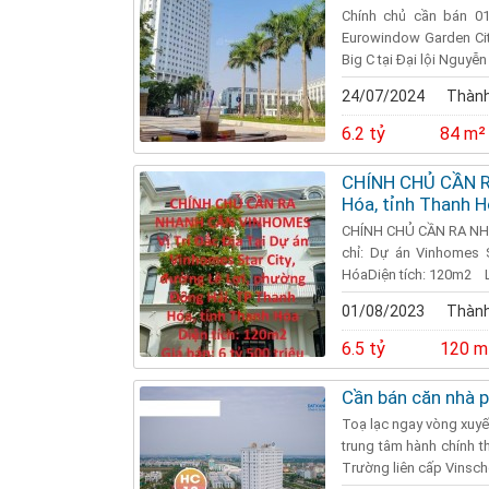
Chính chủ cần bán 0
Eurowindow Garden Cit
Big C tại Đại lội Nguyễn
24/07/2024
Thành
6.2 tỷ
84 m²
CHÍNH CHỦ CẦN R
Hóa, tỉnh Thanh 
CHÍNH CHỦ CẦN RA NHA
chỉ: Dự án Vinhomes 
HóaDiện tích: 120m2 Lh
01/08/2023
Thành
6.5 tỷ
120 m
Cần bán căn nhà 
Toạ lạc ngay vòng xuyế
trung tâm hành chính th
Trường liên cấp Vinscho