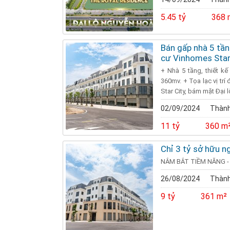
5.45 tỷ
368 
Bán gấp nhà 5 tầ
cư Vinhomes Star
+ Nhà 5 tầng, thiết kế
360mv. + Tọa lạc vị tr
Star City, bám mặt Đại 
02/09/2024
Thành
11 tỷ
360 m
Chỉ 3 tỷ sở hữu 
NẮM BẮT TIỀM NĂNG -
26/08/2024
Thành
9 tỷ
361 m²