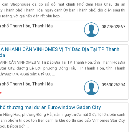
1 căn Shophouse đã có sổ đỏ mặt chính Phố đêm Hoa Châu dự án
y Thành phố Thanh Hóa, ngay cạnh Ủy ban Thành phố, đối diện siêu thị
 Hoàng, với giá hấp dẫn rất phù hợp ...
 phố Thanh Hóa, Thanh Hóa
0877502867
A NHANH CĂN VINHOMES Vị Trí Đắc Địa Tại TP Thanh
Hóa
NH CĂN VINHOMES Vị Trí Đắc Địa Tại TP Thanh Hóa, tỉnh Thanh HóaĐịa
Star City, đường Lê Lợi, phường Đông Hải, TP Thanh Hóa, tỉnh Thanh
*982177678Giá bán: 6 tỷ 500 ...
 phố Thanh Hóa, Thanh Hóa
0963026394
²
phố thương mại dự án Eurowindow Gaden City
n Hồng Hạc, phường Đông Hải, nằm ngay trước mặt 3 đại lộ lớn, bên cạnh
ành phố.vị trí độc tôn Bên cạnh là khu đô thị cao cấp Vinhomes Star City.
ol, bể bơi bốn ...