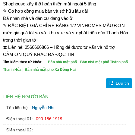
Shophouse xây thô hoàn thiện mặt ngoài 5 tầng
✎ Có hợp đồng mua bán và sở hữu lâu dài
Đã nhận nhà và dân cư đang vào ở
✎ ĐẶC BIỆT GIÁ CHỈ RẺ BẰNG 1/2 VINHOMES MẪU ĐƠN
mức giá quá tốt so với khu vực và sự phát triển của Thanh Hóa
trong thời gian tới,
☎️ Liên hệ: 0566666866 – Hồng để được tư vấn và hỗ trợ
CẢM ƠN QUÝ KHÁC ĐÃ ĐỌC TIN
Tìm kiếm theo từ khóa:
Bán nhà mặt phố
Bán nhà mặt phố Thành phố
Thanh Hóa
Bán nhà mặt phố Xã Đông Hải
Lưu tin
LIÊN HỆ NGƯỜI BÁN
Tên liên hệ:
Nguyễn Nhi
Điện thoại 01:
090 186 1919
Điện thoại 02: