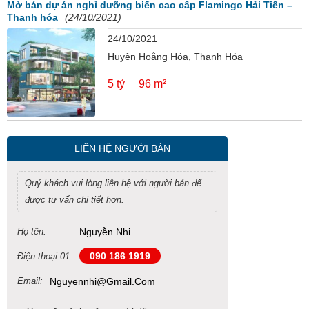
Mở bán dự án nghỉ dưỡng biển cao cấp Flamingo Hải Tiến –
Thanh hóa
(24/10/2021)
24/10/2021
Huyện Hoằng Hóa, Thanh Hóa
5 tỷ
96 m²
LIÊN HỆ NGƯỜI BÁN
Quý khách vui lòng liên hệ với người bán để
được tư vấn chi tiết hơn.
Họ tên:
Nguyễn Nhi
090 186 1919
Điện thoại 01:
Email:
Nguyennhi@gmail.com