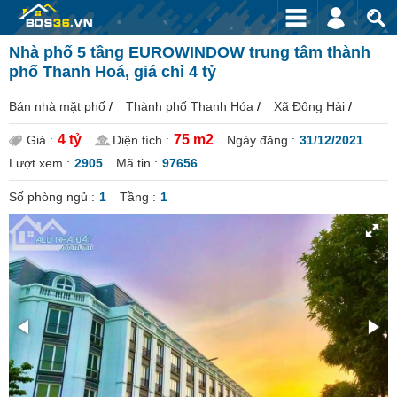
Nhà phố 5 tầng EUROWINDOW trung tâm thành
phố Thanh Hoá, giá chỉ 4 tỷ
Bán nhà mặt phố
/
Thành phố Thanh Hóa
/
Xã Đông Hải
/
4 tỷ
75 m2
Giá :
Diện tích :
Ngày đăng :
31/12/2021
Lượt xem :
2905
Mã tin :
97656
Số phòng ngủ :
1
Tầng :
1