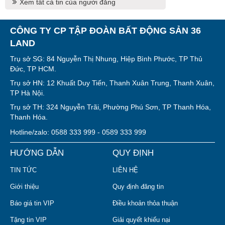
Xem tất cả tin của người đăng
CÔNG TY CP TẬP ĐOÀN BẤT ĐỘNG SẢN 36
LAND
Trụ sở SG: 84 Nguyễn Thị Nhung, Hiệp Bình Phước, TP Thủ
Đức, TP HCM.
Trụ sở HN: 12 Khuất Duy Tiến, Thanh Xuân Trung, Thanh Xuân,
TP Hà Nội.
Trụ sở TH: 324 Nguyễn Trãi, Phường Phú Sơn, TP Thanh Hóa,
Thanh Hóa.
Hotline/zalo: 0588 333 999 - 0589 333 999
HƯỚNG DẪN
QUY ĐỊNH
TIN TỨC
LIÊN HỆ
Giới thiệu
Quy định đăng tin
Báo giá tin VIP
Điều khoản thỏa thuận
Tặng tin VIP
Giải quyết khiếu nại