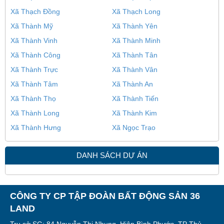
Xã Thạch Đồng
Xã Thạch Long
Xã Thành Mỹ
Xã Thành Yên
Xã Thành Vinh
Xã Thành Minh
Xã Thành Công
Xã Thành Tân
Xã Thành Trực
Xã Thành Vân
Xã Thành Tâm
Xã Thành An
Xã Thành Thọ
Xã Thành Tiến
Xã Thành Long
Xã Thành Kim
Xã Thành Hưng
Xã Ngọc Trạo
DANH SÁCH DỰ ÁN
CÔNG TY CP TẬP ĐOÀN BẤT ĐỘNG SẢN 36
LAND