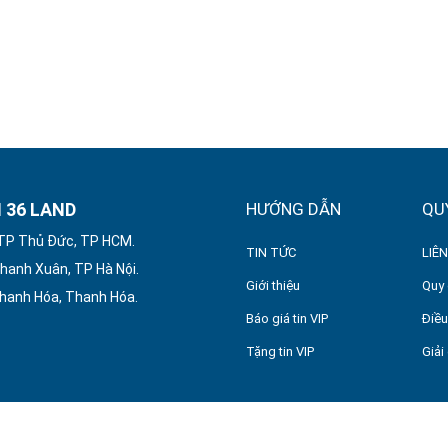
 36 LAND
HƯỚNG DẪN
QU
 TP Thủ Đức, TP HCM.
TIN TỨC
LIÊN
hanh Xuân, TP Hà Nội.
Giới thiệu
Quy 
Thanh Hóa, Thanh Hóa.
Báo giá tin VIP
Điều
Tặng tin VIP
Giải