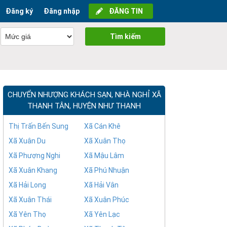
Đăng ký
Đăng nhập
ĐĂNG TIN
Tìm kiếm
CHUYỂN NHƯỢNG KHÁCH SẠN, NHÀ NGHỈ XÃ
THANH TÂN, HUYỆN NHƯ THANH
Thị Trấn Bến Sung
Xã Cán Khê
Xã Xuân Du
Xã Xuân Thọ
Xã Phượng Nghi
Xã Mậu Lâm
Xã Xuân Khang
Xã Phú Nhuận
Xã Hải Long
Xã Hải Vân
Xã Xuân Thái
Xã Xuân Phúc
Xã Yên Thọ
Xã Yên Lạc