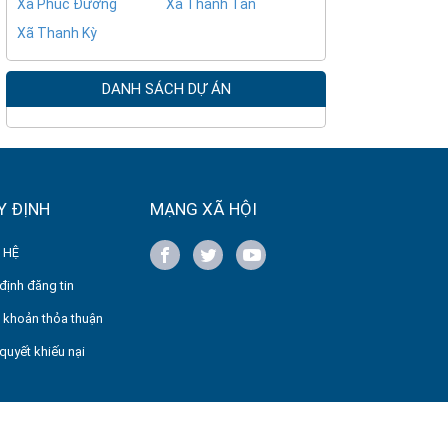
Xã Phúc Đường
Xã Thanh Tân
Xã Thanh Kỳ
DANH SÁCH DỰ ÁN
Y ĐỊNH
MẠNG XÃ HỘI
 HỆ
định đăng tin
 khoản thỏa thuận
 quyết khiếu nại