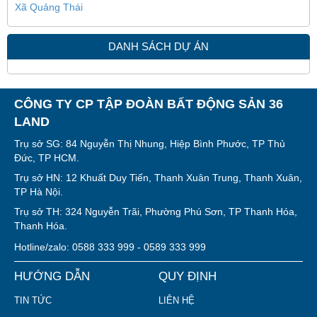
Xã Quảng Thái
DANH SÁCH DỰ ÁN
CÔNG TY CP TẬP ĐOÀN BẤT ĐỘNG SẢN 36
LAND
Trụ sở SG: 84 Nguyễn Thị Nhung, Hiệp Bình Phước, TP Thủ
Đức, TP HCM.
Trụ sở HN: 12 Khuất Duy Tiến, Thanh Xuân Trung, Thanh Xuân,
TP Hà Nội.
Trụ sở TH: 324 Nguyễn Trãi, Phường Phú Sơn, TP Thanh Hóa,
Thanh Hóa.
Hotline/zalo: 0588 333 999 - 0589 333 999
HƯỚNG DẪN
QUY ĐỊNH
TIN TỨC
LIÊN HỆ