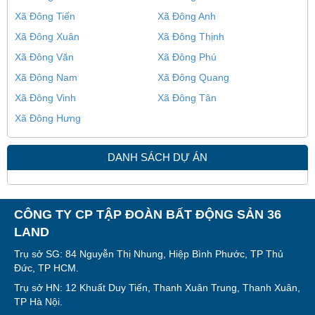
Xã Đông Tiến
Xã Đông Anh
Xã Đông Xuân
Xã Đông Thịnh
Xã Đông Văn
Xã Đông Phú
Xã Đông Nam
Xã Đông Quang
Xã Đông Vinh
Xã Đông Tân
Xã Đông Hưng
DANH SÁCH DỰ ÁN
CÔNG TY CP TẬP ĐOÀN BẤT ĐỘNG SẢN 36
LAND
Trụ sở SG: 84 Nguyễn Thị Nhung, Hiệp Bình Phước, TP Thủ
Đức, TP HCM.
Trụ sở HN: 12 Khuất Duy Tiến, Thanh Xuân Trung, Thanh Xuân,
TP Hà Nội.