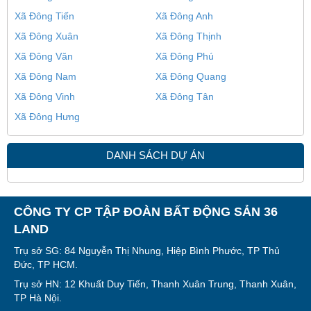
Xã Đông Tiến
Xã Đông Anh
Xã Đông Xuân
Xã Đông Thịnh
Xã Đông Văn
Xã Đông Phú
Xã Đông Nam
Xã Đông Quang
Xã Đông Vinh
Xã Đông Tân
Xã Đông Hưng
DANH SÁCH DỰ ÁN
CÔNG TY CP TẬP ĐOÀN BẤT ĐỘNG SẢN 36
LAND
Trụ sở SG: 84 Nguyễn Thị Nhung, Hiệp Bình Phước, TP Thủ
Đức, TP HCM.
Trụ sở HN: 12 Khuất Duy Tiến, Thanh Xuân Trung, Thanh Xuân,
TP Hà Nội.