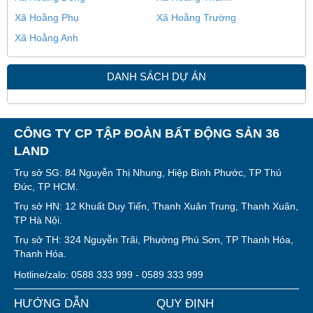
Xã Hoằng Phụ
Xã Hoằng Trường
Xã Hoằng Anh
DANH SÁCH DỰ ÁN
CÔNG TY CP TẬP ĐOÀN BẤT ĐỘNG SẢN 36
LAND
Trụ sở SG: 84 Nguyễn Thị Nhung, Hiệp Bình Phước, TP Thủ
Đức, TP HCM.
Trụ sở HN: 12 Khuất Duy Tiến, Thanh Xuân Trung, Thanh Xuân,
TP Hà Nội.
Trụ sở TH: 324 Nguyễn Trãi, Phường Phú Sơn, TP Thanh Hóa,
Thanh Hóa.
Hotline/zalo: 0588 333 999 - 0589 333 999
HƯỚNG DẪN
QUY ĐỊNH