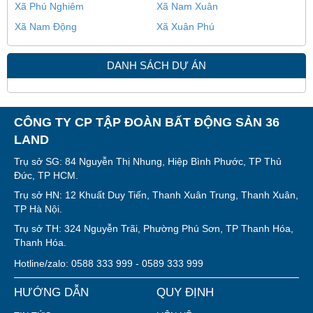
Xã Phú Nghiêm
Xã Nam Xuân
Xã Nam Động
Xã Xuân Phú
DANH SÁCH DỰ ÁN
CÔNG TY CP TẬP ĐOÀN BẤT ĐỘNG SẢN 36
LAND
Trụ sở SG: 84 Nguyễn Thị Nhung, Hiệp Bình Phước, TP Thủ
Đức, TP HCM.
Trụ sở HN: 12 Khuất Duy Tiến, Thanh Xuân Trung, Thanh Xuân,
TP Hà Nội.
Trụ sở TH: 324 Nguyễn Trãi, Phường Phú Sơn, TP Thanh Hóa,
Thanh Hóa.
Hotline/zalo: 0588 333 999 - 0589 333 999
HƯỚNG DẪN
QUY ĐỊNH