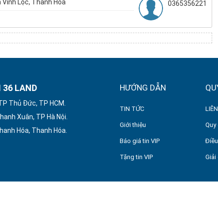
 Vĩnh Lộc, Thanh Hóa
0365356221
 36 LAND
HƯỚNG DẪN
QU
 TP Thủ Đức, TP HCM.
TIN TỨC
LIÊN
hanh Xuân, TP Hà Nội.
Giới thiệu
Quy 
Thanh Hóa, Thanh Hóa.
Báo giá tin VIP
Điều
Tặng tin VIP
Giải