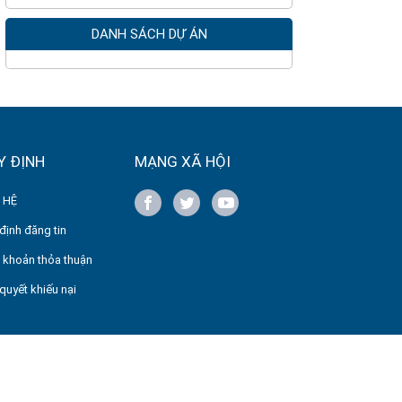
DANH SÁCH DỰ ÁN
Y ĐỊNH
MẠNG XÃ HỘI
 HỆ
định đăng tin
 khoản thỏa thuận
 quyết khiếu nại