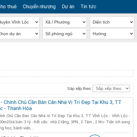
cho thuê
Chuyển nhượng
Dự án
Tin tức
Sắp xếp theo:
 - Chính Chủ Cần Bán Căn Nhà Vị Trí Đẹp Tại Khu 3, TT
ộc - Thanh Hóa
ính Chủ Cần Bán Căn Nhà Vị Trí Đẹp Tại Khu 3, TT Vĩnh Lộc - Vĩnh Lộc -
0m2Giá bán: 3 tỷ - Kết cấu : nhà 2 tầng, 3PN , 2 Tắm , 2 Wc- Tiện ích xung
g học, bệnh viện, ...