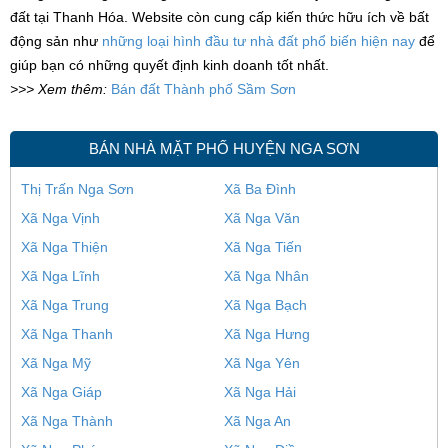
đất tại Thanh Hóa. Website còn cung cấp kiến thức hữu ích về bất
động sản như
những loại hình đầu tư nhà đất phổ biến hiện nay
để
giúp bạn có những quyết định kinh doanh tốt nhất.
>>> Xem thêm:
Bán đất Thành phố Sầm Sơn
BÁN NHÀ MẶT PHỐ HUYỆN NGA SƠN
Thị Trấn Nga Sơn
Xã Ba Đình
Xã Nga Vịnh
Xã Nga Văn
Xã Nga Thiện
Xã Nga Tiến
Xã Nga Lĩnh
Xã Nga Nhân
Xã Nga Trung
Xã Nga Bạch
Xã Nga Thanh
Xã Nga Hưng
Xã Nga Mỹ
Xã Nga Yên
Xã Nga Giáp
Xã Nga Hải
Xã Nga Thành
Xã Nga An