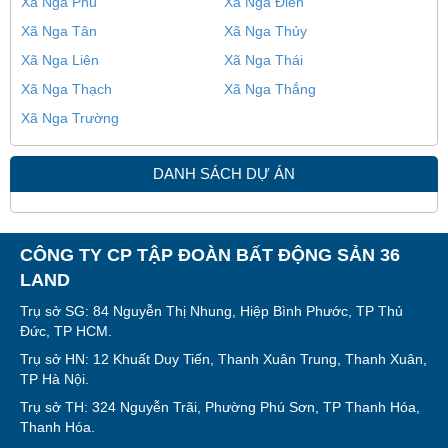
Xã Nga Phú
Xã Nga Điền
Xã Nga Tân
Xã Nga Thủy
Xã Nga Liên
Xã Nga Thái
Xã Nga Thạch
Xã Nga Thắng
Xã Nga Trường
DANH SÁCH DỰ ÁN
CÔNG TY CP TẬP ĐOÀN BẤT ĐỘNG SẢN 36
LAND
Trụ sở SG: 84 Nguyễn Thị Nhung, Hiệp Bình Phước, TP Thủ
Đức, TP HCM.
Trụ sở HN: 12 Khuất Duy Tiến, Thanh Xuân Trung, Thanh Xuân,
TP Hà Nội.
Trụ sở TH: 324 Nguyễn Trãi, Phường Phú Sơn, TP Thanh Hóa,
Thanh Hóa.