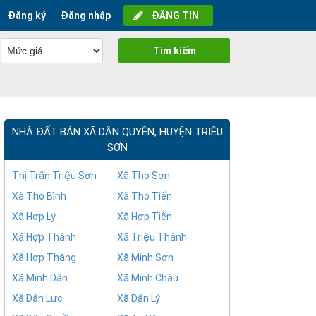
Đăng ký
Đăng nhập
ĐĂNG TIN
Tìm kiếm
NHÀ ĐẤT BÁN XÃ DÂN QUYỀN, HUYỆN TRIỆU
SƠN
Thị Trấn Triệu Sơn
Xã Thọ Sơn
Xã Thọ Bình
Xã Thọ Tiến
Xã Hợp Lý
Xã Hợp Tiến
Xã Hợp Thành
Xã Triệu Thành
Xã Hợp Thắng
Xã Minh Sơn
Xã Minh Dân
Xã Minh Châu
Xã Dân Lực
Xã Dân Lý