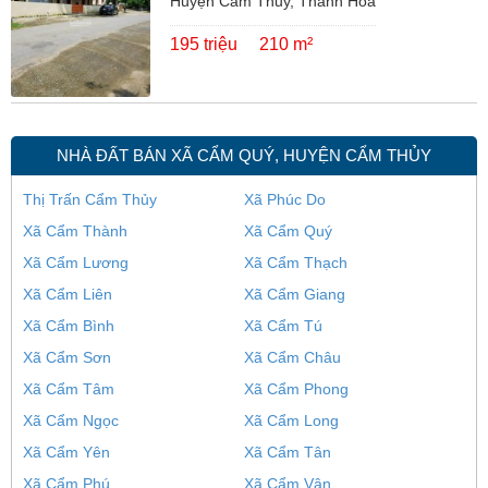
Huyện Cẩm Thủy, Thanh Hóa
195 triệu
210 m²
NHÀ ĐẤT BÁN XÃ CẨM QUÝ, HUYỆN CẨM THỦY
Thị Trấn Cẩm Thủy
Xã Phúc Do
Xã Cẩm Thành
Xã Cẩm Quý
Xã Cẩm Lương
Xã Cẩm Thạch
Xã Cẩm Liên
Xã Cẩm Giang
Xã Cẩm Bình
Xã Cẩm Tú
Xã Cẩm Sơn
Xã Cẩm Châu
Xã Cẩm Tâm
Xã Cẩm Phong
Xã Cẩm Ngọc
Xã Cẩm Long
Xã Cẩm Yên
Xã Cẩm Tân
Xã Cẩm Phú
Xã Cẩm Vân