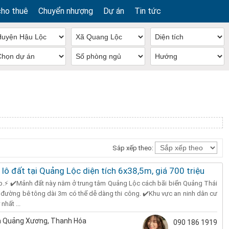
cho thuê
Chuyển nhượng
Dự án
Tin tức
g
Sắp xếp theo:
 lô đất tại Quảng Lộc diện tích 6x38,5m, giá 700 triệu
p.⚡ ✔️Mảnh đất này nằm ở trung tâm Quảng Lộc cách bãi biển Quảng Thái
t đường bê tông dài 3m có thể dễ dàng thi công. ✔️Khu vực an ninh dân cư
nhất ...
 Quảng Xương, Thanh Hóa
090 186 1919