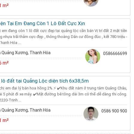
1 m²
iện Tại Em Đang Còn 1 Lô Đất Cực Xịn
 em đang còn 1 lô đất cực đẹp tại quảng lộc cần bán Vị trí đất 2 mặt tiền
hựa trãi thảm cực đẹp , thông thoáng Dân cư đông đúc , kết 780 triệu -
hanh Hóa ...
 Quảng Xương, Thanh Hóa
0586666699
6 m²
 lô đất tại Quảng Lộc diện tích 6x38,5m
 chị em đại lý bán hoa hồng 2%.⚡ ✔️Khu đất nằm ở trung tâm Quảng Châu,
i 5 phút đi xe máy. ✔️Mặt đường bê tông dài 3m có thể dễ dàng thi công.
220-Trịnh ...
 Quảng Xương, Thanh Hóa
0586 900 900
1 m²