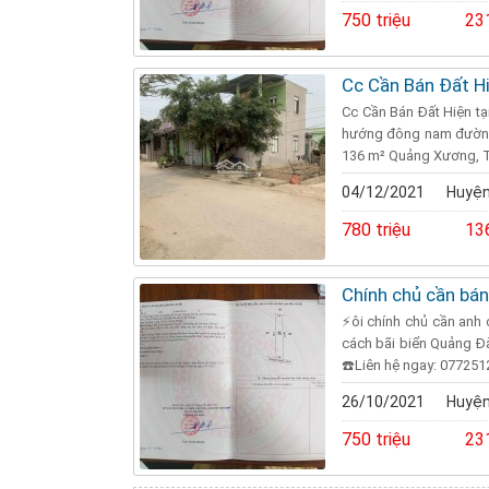
750 triệu
23
Cc Cần Bán Đất H
Cc Cần Bán Đất Hiện tại
hướng đông nam đường n
136 m² Quảng Xương, T
04/12/2021
Huyện
780 triệu
13
Chính chủ cần bán
⚡ôi chính chủ cần anh
cách bãi biển Quảng Đà
☎️Liên hệ ngay: 0772512
26/10/2021
Huyện
750 triệu
23