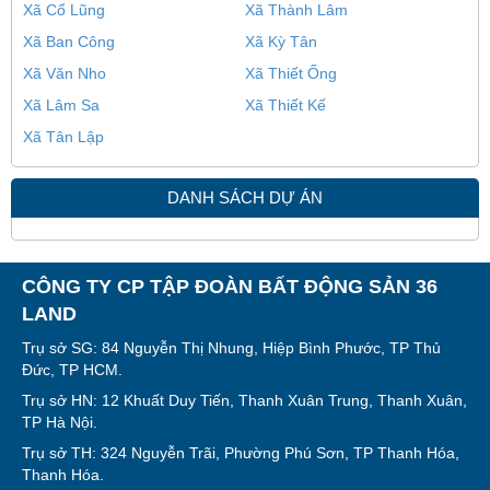
Xã Cổ Lũng
Xã Thành Lâm
Xã Ban Công
Xã Kỳ Tân
Xã Văn Nho
Xã Thiết Ống
Xã Lâm Sa
Xã Thiết Kế
Xã Tân Lập
DANH SÁCH DỰ ÁN
CÔNG TY CP TẬP ĐOÀN BẤT ĐỘNG SẢN 36
LAND
Trụ sở SG: 84 Nguyễn Thị Nhung, Hiệp Bình Phước, TP Thủ
Đức, TP HCM.
Trụ sở HN: 12 Khuất Duy Tiến, Thanh Xuân Trung, Thanh Xuân,
TP Hà Nội.
Trụ sở TH: 324 Nguyễn Trãi, Phường Phú Sơn, TP Thanh Hóa,
Thanh Hóa.