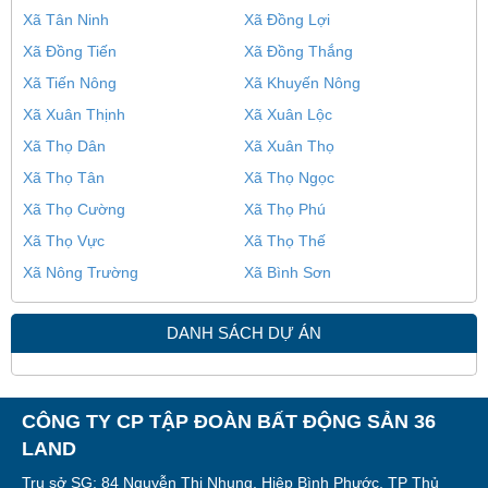
Xã Tân Ninh
Xã Đồng Lợi
Xã Đồng Tiến
Xã Đồng Thắng
Xã Tiến Nông
Xã Khuyến Nông
Xã Xuân Thịnh
Xã Xuân Lộc
Xã Thọ Dân
Xã Xuân Thọ
Xã Thọ Tân
Xã Thọ Ngọc
Xã Thọ Cường
Xã Thọ Phú
Xã Thọ Vực
Xã Thọ Thế
Xã Nông Trường
Xã Bình Sơn
DANH SÁCH DỰ ÁN
CÔNG TY CP TẬP ĐOÀN BẤT ĐỘNG SẢN 36
LAND
Trụ sở SG: 84 Nguyễn Thị Nhung, Hiệp Bình Phước, TP Thủ