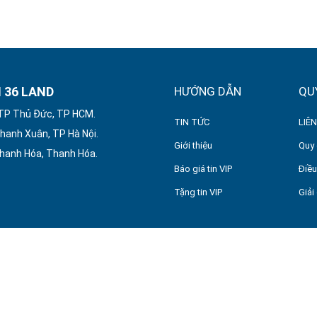
 36 LAND
HƯỚNG DẪN
QU
 TP Thủ Đức, TP HCM.
TIN TỨC
LIÊN
hanh Xuân, TP Hà Nội.
Giới thiệu
Quy 
Thanh Hóa, Thanh Hóa.
Báo giá tin VIP
Điều
Tặng tin VIP
Giải