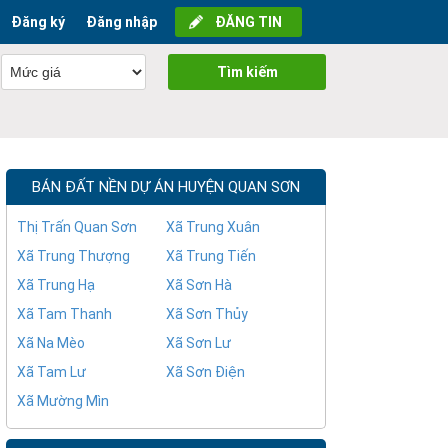
Đăng ký
Đăng nhập
ĐĂNG TIN
Tìm kiếm
BÁN ĐẤT NỀN DỰ ÁN HUYỆN QUAN SƠN
Thị Trấn Quan Sơn
Xã Trung Xuân
Xã Trung Thượng
Xã Trung Tiến
Xã Trung Hạ
Xã Sơn Hà
Xã Tam Thanh
Xã Sơn Thủy
Xã Na Mèo
Xã Sơn Lư
Xã Tam Lư
Xã Sơn Điện
Xã Mường Mìn