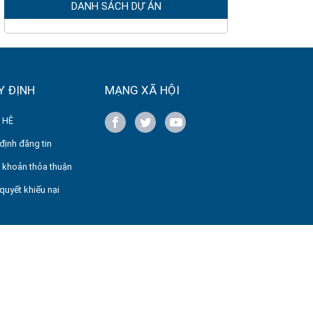
DANH SÁCH DỰ ÁN
Y ĐỊNH
MẠNG XÃ HỘI
 HỆ
định đăng tin
 khoản thỏa thuận
 quyết khiếu nại