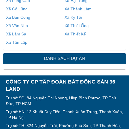
Xã Lũng Cao
Xã Hạ Trung
Xã Cổ Lũng
Xã Thành Lâm
Xã Ban Công
Xã Kỳ Tân
Xã Văn Nho
Xã Thiết Ống
Xã Lâm Sa
Xã Thiết Kế
Xã Tân Lập
DANH SÁCH DỰ ÁN
CÔNG TY CP TẬP ĐOÀN BẤT ĐỘNG SẢN 36
LAND
Trụ sở SG: 84 Nguyễn Thị Nhung, Hiệp Bình Phước, TP Thủ
Đức, TP HCM.
Trụ sở HN: 12 Khuất Duy Tiến, Thanh Xuân Trung, Thanh Xuân,
TP Hà Nội.
Trụ sở TH: 324 Nguyễn Trãi, Phường Phú Sơn, TP Thanh Hóa,