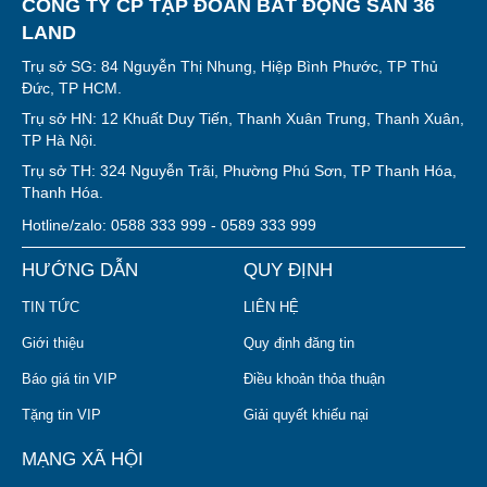
CÔNG TY CP TẬP ĐOÀN BẤT ĐỘNG SẢN 36
LAND
Trụ sở SG: 84 Nguyễn Thị Nhung, Hiệp Bình Phước, TP Thủ
Đức, TP HCM.
Trụ sở HN: 12 Khuất Duy Tiến, Thanh Xuân Trung, Thanh Xuân,
TP Hà Nội.
Trụ sở TH: 324 Nguyễn Trãi, Phường Phú Sơn, TP Thanh Hóa,
Thanh Hóa.
Hotline/zalo: 0588 333 999 - 0589 333 999
HƯỚNG DẪN
QUY ĐỊNH
TIN TỨC
LIÊN HỆ
Giới thiệu
Quy định đăng tin
Báo giá tin VIP
Điều khoản thỏa thuận
Tặng tin VIP
Giải quyết khiếu nại
MẠNG XÃ HỘI