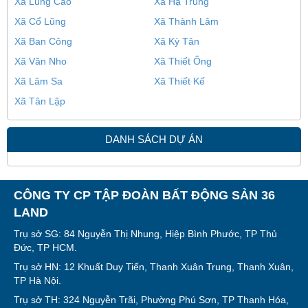
Xã Lũng Cao
Xã Hạ Trung
Xã Cổ Lũng
Xã Thành Lâm
Xã Ban Công
Xã Kỳ Tân
Xã Văn Nho
Xã Thiết Ống
Xã Lâm Sa
Xã Thiết Kế
Xã Tân Lập
DANH SÁCH DỰ ÁN
CÔNG TY CP TẬP ĐOÀN BẤT ĐỘNG SẢN 36
LAND
Trụ sở SG: 84 Nguyễn Thị Nhung, Hiệp Bình Phước, TP Thủ
Đức, TP HCM.
Trụ sở HN: 12 Khuất Duy Tiến, Thanh Xuân Trung, Thanh Xuân,
TP Hà Nội.
Trụ sở TH: 324 Nguyễn Trãi, Phường Phú Sơn, TP Thanh Hóa,