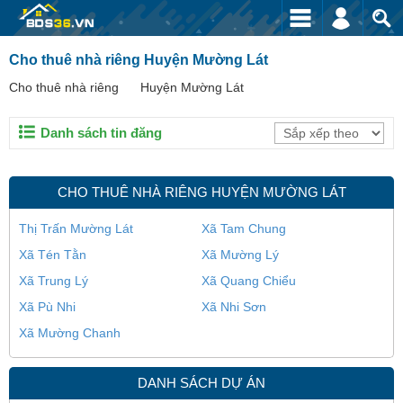
Cho thuê nhà riêng Huyện Mường Lát
Cho thuê nhà riêng
Huyện Mường Lát
Danh sách tin đăng
CHO THUÊ NHÀ RIÊNG HUYỆN MƯỜNG LÁT
Thị Trấn Mường Lát
Xã Tam Chung
Xã Tén Tằn
Xã Mường Lý
Xã Trung Lý
Xã Quang Chiểu
Xã Pù Nhi
Xã Nhi Sơn
Xã Mường Chanh
DANH SÁCH DỰ ÁN