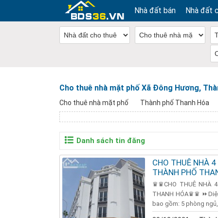
Nhà đất bán
Nhà đất 
Cho thuê nhà mặt phố Xã Đông Hương, Thà
Cho thuê nhà mặt phố
Thành phố Thanh Hóa
Danh sách tin đăng
CHO THUÊ NHÀ 4 
THÀNH PHỐ THA
♛♛CHO THUÊ NHÀ 4 
THANH HÓA♛♛ ⏩Diện tí
bao gồm: 5 phòng ngủ, 