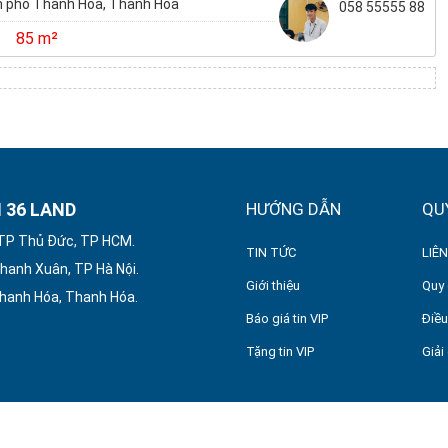
 phố Thanh Hóa, Thanh Hóa
058 55555 88
85 m²
 36 LAND
HƯỚNG DẪN
QU
 TP Thủ Đức, TP HCM.
TIN TỨC
LIÊN
hanh Xuân, TP Hà Nội.
Giới thiệu
Quy 
Thanh Hóa, Thanh Hóa.
Báo giá tin VIP
Điều
Tặng tin VIP
Giải