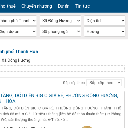
cho thuê
Chuyển nhượng
Dự án
Tin tức
nh phố Thanh Hóa
Xã Đông Hương
Sắp xếp theo:
TẦNG, ĐỐI DIỆN BIG C GIÁ RẺ, PHƯỜNG ĐÔNG HƯƠNG,
NH HÓA
TẦNG, ĐỐI DIỆN BIG C GIÁ RẺ, PHƯỜNG ĐÔNG HƯƠNG, THÀNH PHỐ
ch 85 m2 ⏩Giá: 10 triệu / tháng (liên hệ để thỏa thuận thêm) ⏩Phòng
WC, sân thượng thoáng mát ⏩Thiết kế ...