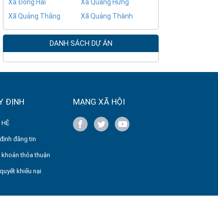
Xã Đông Hải
Xã Quảng Hưng
Xã Quảng Thắng
Xã Quảng Thành
DANH SÁCH DỰ ÁN
Y ĐỊNH
MẠNG XÃ HỘI
 HỆ
định đăng tin
 khoản thỏa thuận
 quyết khiếu nại