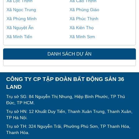
Xã Lộc Thịnh
Xã Cao Thịnh
Xã Ngọc Trung
Xã Phùng Giáo
Xã Phùng Minh
Xã Phúc Thịnh
Xã Nguyệt Ấn
Xã Kiên Thọ
Xã Minh Tiến
Xã Minh Sơn
DANH SÁCH DỰ ÁN
CÔNG TY CP TẬP ĐOÀN BẤT ĐỘNG SẢN 36
LAND
Trụ sở SG: 84 Nguyễn Thị Nhung, Hiệp Bình Phước, TP Thủ
Đức, TP HCM.
Trụ sở HN: 12 Khuất Duy Tiến, Thanh Xuân Trung, Thanh Xuân,
TP Hà Nội.
Trụ sở TH: 324 Nguyễn Trãi, Phường Phú Sơn, TP Thanh Hóa,
Thanh Hóa.