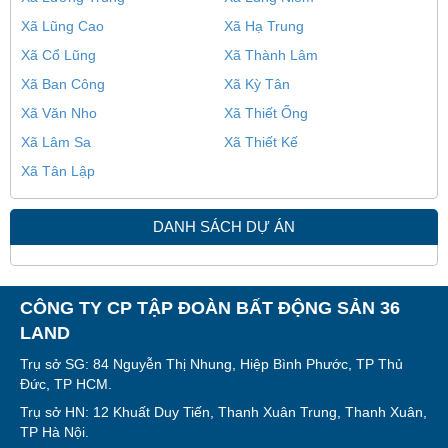
Xã Lũng Cao
Xã Hạ Trung
Xã Cổ Lũng
Xã Thành Lâm
Xã Ban Công
Xã Kỳ Tân
Xã Văn Nho
Xã Thiết Ống
Xã Lâm Sa
Xã Thiết Kế
Xã Tân Lập
DANH SÁCH DỰ ÁN
CÔNG TY CP TẬP ĐOÀN BẤT ĐỘNG SẢN 36
LAND
Trụ sở SG: 84 Nguyễn Thị Nhung, Hiệp Bình Phước, TP Thủ
Đức, TP HCM.
Trụ sở HN: 12 Khuất Duy Tiến, Thanh Xuân Trung, Thanh Xuân,
TP Hà Nội.