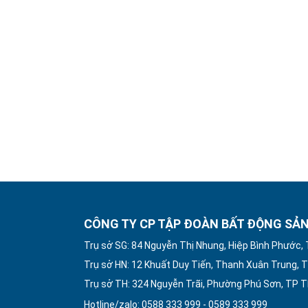
CÔNG TY CP TẬP ĐOÀN BẤT ĐỘNG SẢN
Trụ sở SG: 84 Nguyễn Thị Nhung, Hiệp Bình Phước,
Trụ sở HN: 12 Khuất Duy Tiến, Thanh Xuân Trung, T
Trụ sở TH: 324 Nguyễn Trãi, Phường Phú Sơn, TP 
Hotline/zalo: 0588 333 999 - 0589 333 999