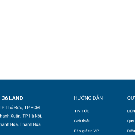
 36 LAND
HƯỚNG DẪN
QU
 TP Thủ Đức, TP HCM.
TIN TỨC
LIÊN
hanh Xuân, TP Hà Nội.
Giới thiệu
Quy 
Thanh Hóa, Thanh Hóa.
Báo giá tin VIP
Điều