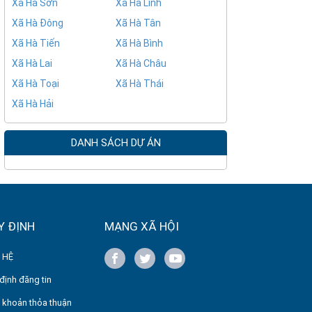
Xã Hà Sơn
Xã Hà Lĩnh
Xã Hà Đông
Xã Hà Tân
Xã Hà Tiến
Xã Hà Bình
Xã Hà Lai
Xã Hà Châu
Xã Hà Toại
Xã Hà Thái
Xã Hà Hải
DANH SÁCH DỰ ÁN
Y ĐỊNH
MẠNG XÃ HỘI
 HỆ
định đăng tin
 khoản thỏa thuận