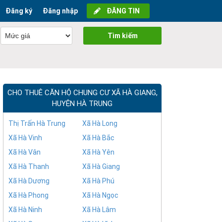
Đăng ký
Đăng nhập
ĐĂNG TIN
Tìm kiếm
CHO THUÊ CĂN HỘ CHUNG CƯ XÃ HÀ GIANG,
HUYỆN HÀ TRUNG
Thị Trấn Hà Trung
Xã Hà Long
Xã Hà Vinh
Xã Hà Bắc
Xã Hà Vân
Xã Hà Yên
Xã Hà Thanh
Xã Hà Giang
Xã Hà Dương
Xã Hà Phú
Xã Hà Phong
Xã Hà Ngọc
Xã Hà Ninh
Xã Hà Lâm