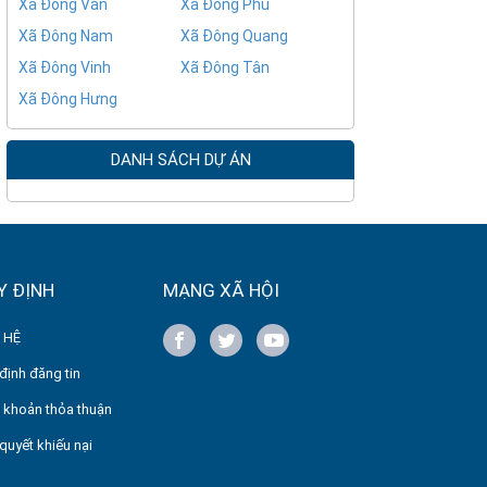
Xã Đông Văn
Xã Đông Phú
Xã Đông Nam
Xã Đông Quang
Xã Đông Vinh
Xã Đông Tân
Xã Đông Hưng
DANH SÁCH DỰ ÁN
Y ĐỊNH
MẠNG XÃ HỘI
 HỆ
định đăng tin
 khoản thỏa thuận
 quyết khiếu nại