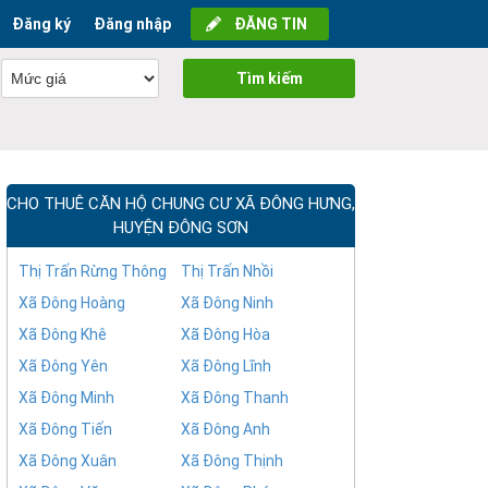
Đăng ký
Đăng nhập
ĐĂNG TIN
Tìm kiếm
CHO THUÊ CĂN HỘ CHUNG CƯ XÃ ĐÔNG HƯNG,
HUYỆN ĐÔNG SƠN
Thị Trấn Rừng Thông
Thị Trấn Nhồi
Xã Đông Hoàng
Xã Đông Ninh
Xã Đông Khê
Xã Đông Hòa
Xã Đông Yên
Xã Đông Lĩnh
Xã Đông Minh
Xã Đông Thanh
Xã Đông Tiến
Xã Đông Anh
Xã Đông Xuân
Xã Đông Thịnh