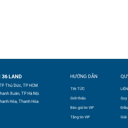
 36 LAND
HƯỚNG DẪN
QU
 TP Thủ Đức, TP HCM.
TIN TỨC
LIÊN
hanh Xuân, TP Hà Nội.
Giới thiệu
Quy 
Thanh Hóa, Thanh Hóa.
Báo giá tin VIP
Điều
Tặng tin VIP
Giải