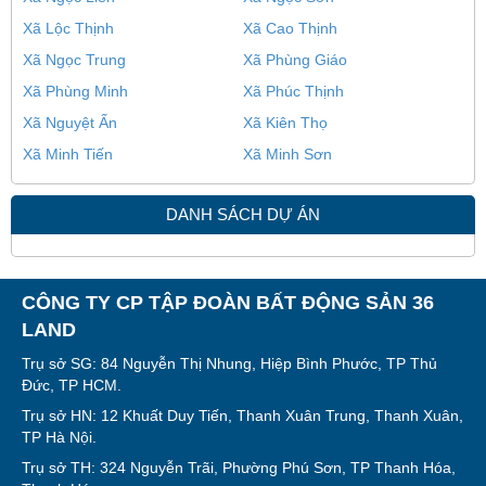
Xã Lộc Thịnh
Xã Cao Thịnh
Xã Ngọc Trung
Xã Phùng Giáo
Xã Phùng Minh
Xã Phúc Thịnh
Xã Nguyệt Ấn
Xã Kiên Thọ
Xã Minh Tiến
Xã Minh Sơn
DANH SÁCH DỰ ÁN
CÔNG TY CP TẬP ĐOÀN BẤT ĐỘNG SẢN 36
LAND
Trụ sở SG: 84 Nguyễn Thị Nhung, Hiệp Bình Phước, TP Thủ
Đức, TP HCM.
Trụ sở HN: 12 Khuất Duy Tiến, Thanh Xuân Trung, Thanh Xuân,
TP Hà Nội.
Trụ sở TH: 324 Nguyễn Trãi, Phường Phú Sơn, TP Thanh Hóa,