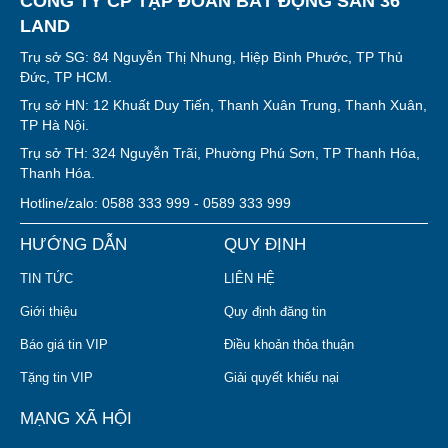
CÔNG TY CP TẬP ĐOÀN BẤT ĐỘNG SẢN 36
LAND
Trụ sở SG: 84 Nguyễn Thị Nhung, Hiệp Bình Phước, TP Thủ
Đức, TP HCM.
Trụ sở HN: 12 Khuất Duy Tiến, Thanh Xuân Trung, Thanh Xuân,
TP Hà Nội.
Trụ sở TH: 324 Nguyễn Trãi, Phường Phú Sơn, TP Thanh Hóa,
Thanh Hóa.
Hotline/zalo: 0588 333 999 - 0589 333 999
HƯỚNG DẪN
QUY ĐỊNH
TIN TỨC
LIÊN HỆ
Giới thiệu
Quy định đăng tin
Báo giá tin VIP
Điều khoản thỏa thuận
Tặng tin VIP
Giải quyết khiếu nại
MẠNG XÃ HỘI