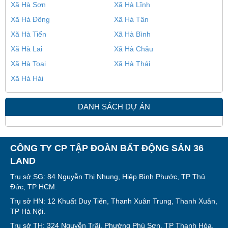
Xã Hà Sơn
Xã Hà Lĩnh
Xã Hà Đông
Xã Hà Tân
Xã Hà Tiến
Xã Hà Bình
Xã Hà Lai
Xã Hà Châu
Xã Hà Toại
Xã Hà Thái
Xã Hà Hải
DANH SÁCH DỰ ÁN
CÔNG TY CP TẬP ĐOÀN BẤT ĐỘNG SẢN 36
LAND
Trụ sở SG: 84 Nguyễn Thị Nhung, Hiệp Bình Phước, TP Thủ
Đức, TP HCM.
Trụ sở HN: 12 Khuất Duy Tiến, Thanh Xuân Trung, Thanh Xuân,
TP Hà Nội.
Trụ sở TH: 324 Nguyễn Trãi, Phường Phú Sơn, TP Thanh Hóa,