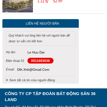
1.11 tỷ
52 m²
LIÊN HỆ NGƯỜI BÁN
Quý khách vui lòng liên hệ với người bán để
được tư vấn chi tiết hơn.
Họ tên:
Le Huu Dai
0911683636
Điện thoại 01:
Email:
Dth.xnk@gmail.com
Xem tất cả tin của người đăng
CÔNG TY CP TẬP ĐOÀN BẤT ĐỘNG SẢN 36
LAND
Trụ sở SG: 84 Nguyễn Thị Nhung, Hiệp Bình Phước, TP Thủ