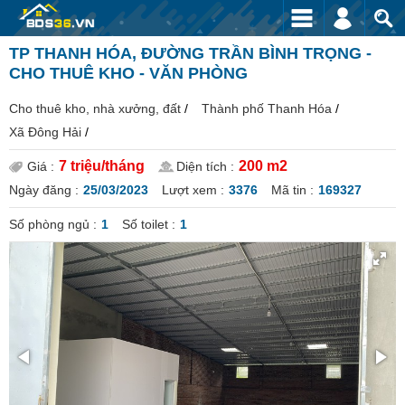
TP THANH HÓA, ĐƯỜNG TRẦN BÌNH TRỌNG -
CHO THUÊ KHO - VĂN PHÒNG
Cho thuê kho, nhà xưởng, đất
/
Thành phố Thanh Hóa
/
Xã Đông Hải
/
7 triệu/tháng
200 m2
Giá :
Diện tích :
Ngày đăng :
25/03/2023
Lượt xem :
3376
Mã tin :
169327
Số phòng ngủ :
1
Số toilet :
1