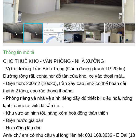
Thông tin mô tả
CHO THUÊ KHO - VĂN PHÒNG - NHÀ XƯỞNG
- Vị trí: đường Trần Bình Trọng (Cách đường tránh TP 200m)
Đường rộng rãi, container đỗ tận cửa kho, xe vào thoải mái...
- Diện tích: 200m2 (10x20), trần xây cao 5m2 có thể hoán cải
thành 2 tầng, cao ráo thông thoáng
- Phòng riêng và nhà vệ sinh riêng đầy đủ thiết bị: điều hoà, nóng
lạnh, camera, wifi đã sẵn có...
- Khu vực an ninh tốt, hàng xóm hoà đồng thân thiện
- Điện nước giá dân
- Hợp đồng lâu dài
Anh/ chị/ em có nhu cầu vui lòng liên hệ: 091.168.3636 - E Đại (18