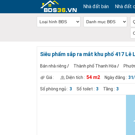
Nhà đất bán
Nhà đất 
Siêu phẩm sắp ra mắt khu phố 417 Lê 
Bán nhà riêng
/
Thành phố Thanh Hóa
/
Phườ
54 m2
Giá :
Diện tích :
Ngày đăng :
31
Số phòng ngủ :
3
Số toilet :
3
Tầng :
3