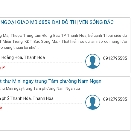
 NGOẠI GIAO MB 6859 ĐẠI ĐÔ THỊ VEN SÔNG BẮC
ông Mã, Thuộc Trung tâm Đông Bắc TP Thanh Hóa, kế cạnh 1 loại siêu dự
 Miền Trung, KĐT Bắc Sông Mã. - Thật hiếm có dự án nào có mạng lưới
ô cùng thuận lợi như ...
 Hoằng Hóa, Thanh Hóa
0912795585
m²
ệt thự Mini ngay trung Tâm phường Nam Ngạn
ệt thự Mini ngay trung Tâm phường Nam Ngạn cũ
 phố Thanh Hóa, Thanh Hóa
0912795585
²