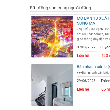
Bất động sản cùng người đăng
MỞ BÁN 10 XUẤT
SÔNG MÃ
• VỊ TRÍ: - Kế cạnh S
án: KĐT Vinhomes, KĐT
giao thông dày đặc và v
07/07/2022
Huyện
Liên hệ
120 
Bán nhanh căn bi
♦️♦️♦️Bán nhanh căn bi
29/06/2026
Thành
Liên hệ
66 m