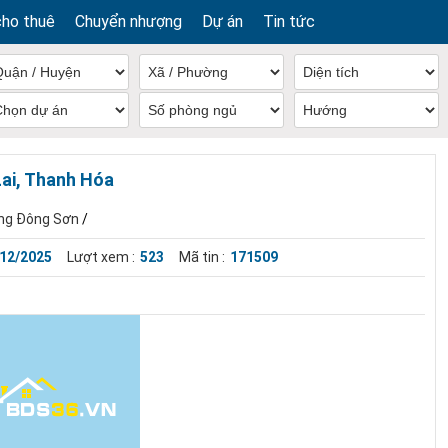
cho thuê
Chuyển nhượng
Dự án
Tin tức
Lai, Thanh Hóa
ng Đông Sơn
/
/12/2025
Lượt xem :
523
Mã tin :
171509