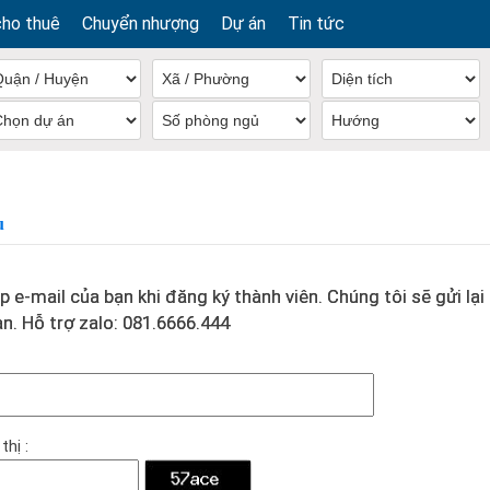
cho thuê
Chuyển nhượng
Dự án
Tin tức
u
p e-mail của bạn khi đăng ký thành viên. Chúng tôi sẽ gửi lạ
n. Hỗ trợ zalo: 081.6666.444
hị :