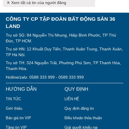
Xem tất cả tin của người đăng
CÔNG TY CP TẬP ĐOÀN BẤT ĐỘNG SẢN 36
LAND
Trụ sở SG: 84 Nguyễn Thị Nhung, Hiệp Bình Phước, TP Thủ
Đức, TP HCM.
Trụ sở HN: 12 Khuất Duy Tiến, Thanh Xuân Trung, Thanh Xuân,
TP Hà Nội.
Trụ sở TH: 324 Nguyễn Trãi, Phường Phú Sơn, TP Thanh Hóa,
Thanh Hóa.
Hotline/zalo: 0588 333 999 - 0589 333 999
HƯỚNG DẪN
QUY ĐỊNH
TIN TỨC
LIÊN HỆ
Giới thiệu
Quy định đăng tin
Báo giá tin VIP
Điều khoản thỏa thuận
Tặng tin VIP
Giải quyết khiếu nại