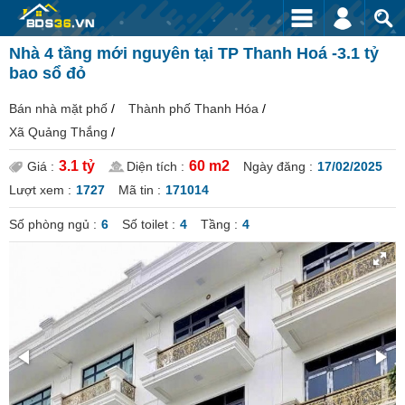
Nhà 4 tầng mới nguyên tại TP Thanh Hoá -3.1 tỷ
bao sổ đỏ
Bán nhà mặt phố
/
Thành phố Thanh Hóa
/
Xã Quảng Thắng
/
3.1 tỷ
60 m2
Giá :
Diện tích :
Ngày đăng :
17/02/2025
Lượt xem :
1727
Mã tin :
171014
Số phòng ngủ :
6
Số toilet :
4
Tầng :
4