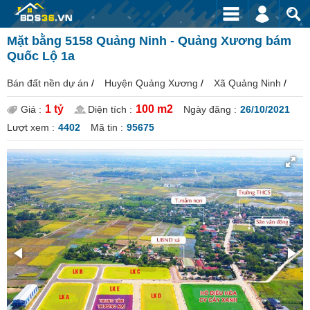
Mặt bằng 5158 Quảng Ninh - Quảng Xương bám
Quốc Lộ 1a
Bán đất nền dự án
/
Huyện Quảng Xương
/
Xã Quảng Ninh
/
1 tỷ
100 m2
Giá :
Diện tích :
Ngày đăng :
26/10/2021
Lượt xem :
4402
Mã tin :
95675