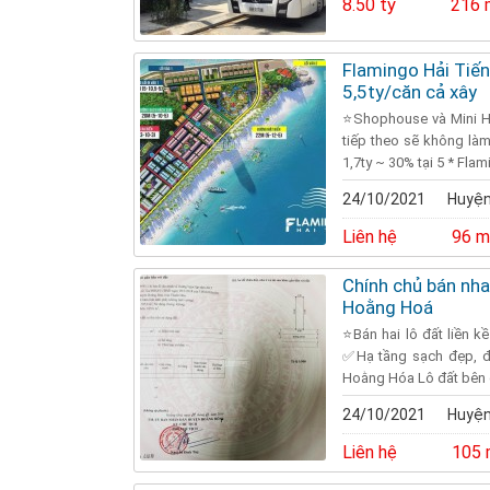
8.50 tỷ
216 
Flamingo Hải Tiến
5,5ty/căn cả xây
⭐️Shophouse và Mini Ho
tiếp theo sẽ không làm
1,7ty ~ 30% tại 5 * Flam
24/10/2021
Huyện
Liên hệ
96 m
Chính chủ bán nh
Hoằng Hoá
⭐️Bán hai lô đất liền
✅Hạ tầng sạch đẹp, đã
Hoằng Hóa Lô đất bên 
24/10/2021
Huyện
Liên hệ
105 