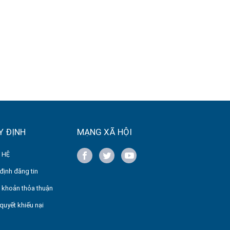
Y ĐỊNH
MẠNG XÃ HỘI
 HỆ
định đăng tin
 khoản thỏa thuận
 quyết khiếu nại