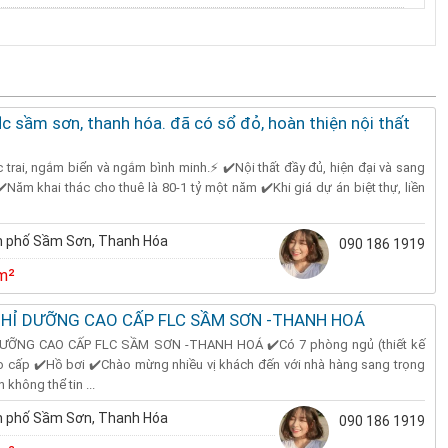
lc sầm sơn, thanh hóa. đã có sổ đỏ, hoàn thiện nội thất
 trai, ngắm biển và ngắm bình minh.⚡ ✔️Nội thất đầy đủ, hiện đại và sang
️Năm khai thác cho thuê là 80-1 tỷ một năm ✔️Khi giá dự án biệt thự, liền
 phố Sầm Sơn, Thanh Hóa
090 186 1919
m²
GHỈ DƯỠNG CAO CẤP FLC SẦM SƠN -THANH HOÁ
ƯỠNG CAO CẤP FLC SẦM SƠN -THANH HOÁ ✔️Có 7 phòng ngủ (thiết kế
ao cấp ✔️Hồ bơi ✔️Chào mừng nhiều vị khách đến với nhà hàng sang trọng
 không thể tin ...
 phố Sầm Sơn, Thanh Hóa
090 186 1919