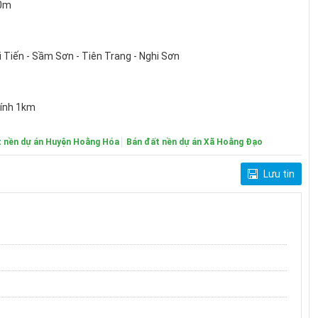
30m
i Tiến - Sầm Sơn - Tiên Trang - Nghi Sơn
kính 1km
t nền dự án Huyện Hoằng Hóa
Bán đất nền dự án Xã Hoằng Đạo
Lưu tin