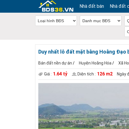
Nhà đất bán
Nhà đất 
Duy nhất lô đất mặt bằng Hoằng Đạo 
Bán đất nền dự án
/
Huyện Hoằng Hóa
/
Xã H
1.64 tỷ
126 m2
Giá :
Diện tích :
Ngày đ