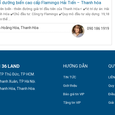
ỉ dưỡng biển cao cấp Flamingo Hải Tiến – Thanh hóa
n biển - thiên đường giải trí đầu tiên của Thanh Hóa⚡ ✔️Vị trí dự án: Hải
h Hóa ✔️Chủ đầu tư: Công ty Flamingo ✔️Quy mô đầu tư xây dựng: 19,18
 thể ...
 Hoằng Hóa, Thanh Hóa
090 186 1919
 36 LAND
HƯỚNG DẪN
QU
 TP Thủ Đức, TP HCM.
TIN TỨC
LIÊN
hanh Xuân, TP Hà Nội.
Giới thiệu
Quy 
Thanh Hóa, Thanh Hóa.
Báo giá tin VIP
Điều
Tặng tin VIP
Giải