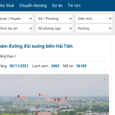
cho thuê
Chuyển nhượng
Dự án
Tin tức
bám đường đôi xuống biển Hải Tiến
oằng Đạo
/
ăng :
05/11/2021
Lượt xem :
2863
Mã tin :
96183