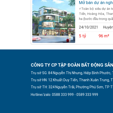
Mở bán dự án ngh
⚡Toàn bộ siêu dự án trê
Tiến, Hoằng Hóa, Than
ha (bước đầu trong quần
24/10/2021
Huyện
5 tỷ
96 m²
CÔNG TY CP TẬP ĐOÀN BẤT ĐỘNG SẢN
Trụ sở SG: 84 Nguyễn Thị Nhung, Hiệp Bình Phước,
Trụ sở HN: 12 Khuất Duy Tiến, Thanh Xuân Trung, T
Trụ sở TH: 324 Nguyễn Trãi, Phường Phú Sơn, TP 
Hotline/zalo: 0588 333 999 - 0589 333 999