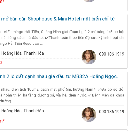
m²
 mở bán căn Shophouse & Mini Hotel mặt biển chỉ từ
tel Flamingo Hải Tiến, Quảng Ninh giai đoạn I giá 2 chỉ bằng 1/5 cơ hội
 nản lòng các nhà đầu tư. ✔️Thanh toán theo tiến độ cực kỳ linh hoạt chỉ
ingo Hải Tiến Resort có ...
 Hoằng Hóa, Thanh Hóa
090 186 1919
²
anh 2 lô đất cạnh nhau giá đầu tư MB32A Hoằng Ngọc,
 kề nhau, diện tích 105m2, cách mặt phố 5m, hướng Nam⭐️ ✅Đã có sổ đỏ.
 hoàn thiện hạ tầng đường xá, vỉa hè, điện nước. ✅Bệnh viện đa khoa
đường ...
 Hoằng Hóa, Thanh Hóa
090 186 1919
m²