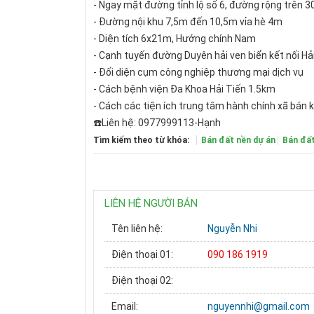
- Ngay mặt đường tỉnh lộ số 6, đường rộng trên 
- Đường nội khu 7,5m đến 10,5m vỉa hè 4m
- Diện tích 6x21m, Hướng chính Nam
- Cạnh tuyến đường Duyên hải ven biển kết nối Hả
- Đối diện cụm công nghiệp thương mại dịch vụ
- Cách bệnh viện Đa Khoa Hải Tiến 1.5km
- Cách các tiện ích trung tâm hành chính xã bán 
☎️Liên hệ: 0977999113-Hạnh
Tìm kiếm theo từ khóa:
Bán đất nền dự án
Bán đấ
LIÊN HỆ NGƯỜI BÁN
Tên liên hệ:
Nguyễn Nhi
Điện thoại 01:
090 186 1919
Điện thoại 02:
Email:
nguyennhi@gmail.com